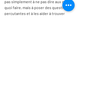
pas simplement à ne pas dire aux gens 
quoi faire, mais à poser des questions 
percutantes et à les aider à trouver 
leurs propres réponses. Je vous invite à 
explorer la puissance
des questions et 
je vous souhaite de belles découvertes!
[2]
 Edgar Schein: L'art de poser humblement des questions
Cet article a également été publié sur 
FacteurH: 
https://www.facteurh.com/comment-
adopter-une-posture-coach-dans-
votre-leadership/