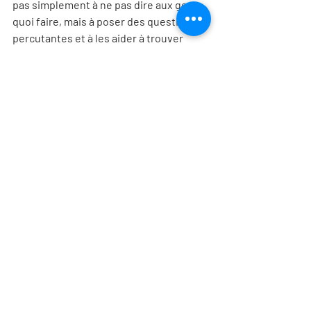
pas simplement à ne pas dire aux gens 
quoi faire, mais à poser des questions 
percutantes et à les aider à trouver 
leurs propres réponses. Je vous invite à 
explorer la puissance
des questions et 
je vous souhaite de belles découvertes!
[2]
 Edgar Schein: L'art de poser humblement des questions
Cet article a également été publié sur 
FacteurH: 
https://www.facteurh.com/comment-
adopter-une-posture-coach-dans-
votre-leadership/